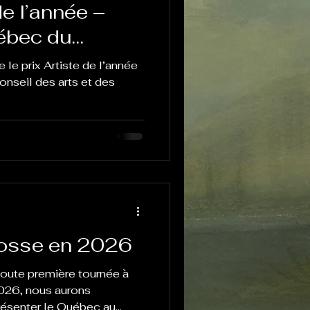
de l’année –
ébec du
ts et des
le prix Artiste de l’année
ébec
nseil des arts et des
cosse en 2026
toute première tournée à
 2026, nous aurons
résenter le Québec au