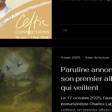
Showcase Scotland Expo 
du festival Celtic Connect
9 sept. 2025
3 min de lecture
Paruline annon
son premier a
qui veillent
Le 17 octobre 2025, l’aut
instrumentiste Charles La
veillent, un premier album