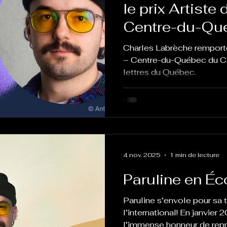
le prix Artiste 
Centre-du-Qu
Conseil des ar
Charles Labrèche remporte 
lettres du Qu
– Centre-du-Québec du Co
lettres du Québec.
4 nov. 2025
1 min de lecture
Paruline en É
Paruline s’envole pour sa 
l’international! En janvier
l’immense honneur de rep