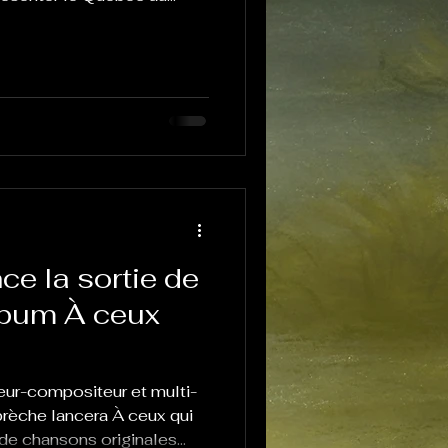
à Glasgow, dans le cadre
ions.
ce la sortie de
lbum À ceux
eur-compositeur et multi-
brèche lancera À ceux qui
 de chansons originales