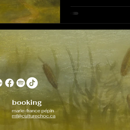
inspirées de la tradition 
dans une approche indie-fo
booking
marie-france pépin
mf@culturechoc.ca