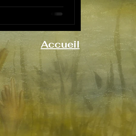
québécoise et réinventées
lk-trad.
Accueil