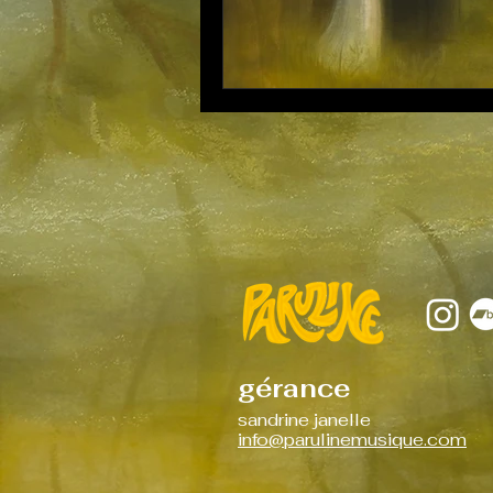
gérance
sandrine janelle
info@parulinemusique.com