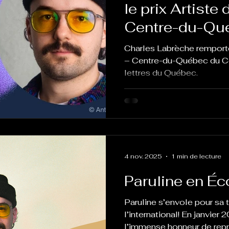
le prix Artiste 
Centre-du-Qu
Conseil des ar
Charles Labrèche remporte 
lettres du Qu
– Centre-du-Québec du Co
lettres du Québec.
4 nov. 2025
1 min de lecture
Paruline en É
Paruline s’envole pour sa 
l’international! En janvier
l’immense honneur de rep