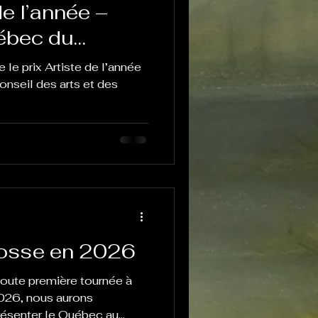
de l’année –
ébec du
ts et des
le prix Artiste de l’année
ébec
nseil des arts et des
cosse en 2026
toute première tournée à
 2026, nous aurons
résenter le Québec au