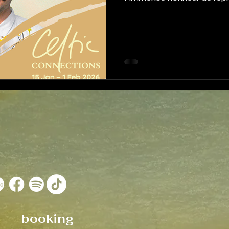
Showcase Scotland Expo 
du festival Celtic Connect
booking